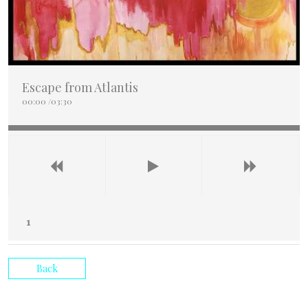
Escape from Atlantis
00:00
/
03:30
Back