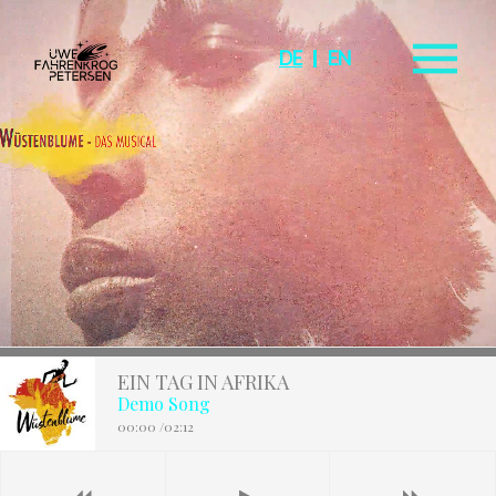
DE
EN
EIN TAG IN AFRIKA
Demo Song
00:00
/
02:12