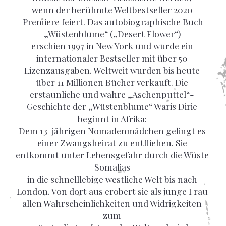
wenn der berühmte Weltbestseller 2020
Premiere feiert. Das autobiographische Buch
„Wüstenblume“ („Desert Flower“)
erschien 1997 in New York und wurde ein
internationaler Bestseller mit über 50
Lizenzausgaben. Weltweit wurden bis heute
über 11 Millionen Bücher verkauft. Die
erstaunliche und wahre „Aschenputtel“-
Geschichte der „Wüstenblume“ Waris Dirie
beginnt in Afrika:
Dem 13-jährigen Nomadenmädchen gelingt es
einer Zwangsheirat zu entfliehen. Sie
entkommt unter Lebensgefahr durch die Wüste
Somalias
in die schnelllebige westliche Welt bis nach
London. Von dort aus erobert sie als junge Frau
allen Wahrscheinlichkeiten und Widrigkeiten
zum